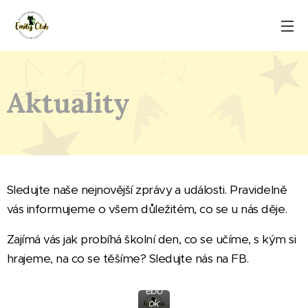
Aktuality
Sledujte naše nejnovější zprávy a události. Pravidelně
vás informujeme o všem důležitém, co se u nás děje.
Na
Zajímá vás jak probíhá školní den, co se učíme, s kým si
všti
vte
hrajeme, na co se těšíme? Sledujte nás na FB.
náš
Fac
ebo
ok