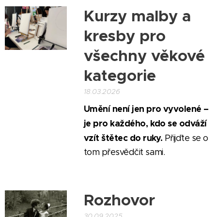
Kurzy malby a
kresby pro
všechny věkové
kategorie
18.03.2026
Umění není jen pro vyvolené –
je pro každého, kdo se odváží
vzít štětec do ruky.
Přijďte se o
tom přesvědčit sami.
Rozhovor
30.09.2025