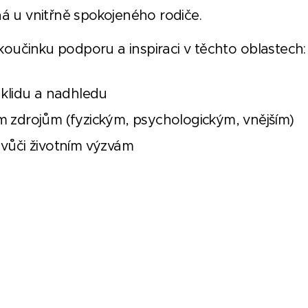
íná u vnitřně spokojeného rodiče.
koučinku podporu a inspiraci v těchto oblastech:
 klidu a nadhledu
m zdrojům (fyzickým, psychologickým, vnějším)
 vůči životním výzvám