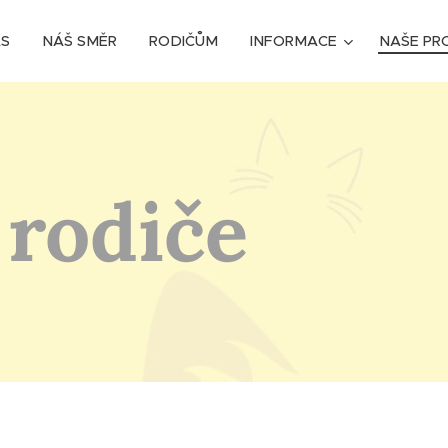
ÁS
NÁŠ SMĚR
RODIČŮM
INFORMACE
NAŠE PR
 rodiče