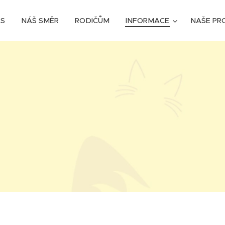
ÁS
NÁŠ SMĚR
RODIČŮM
INFORMACE
NAŠE PR