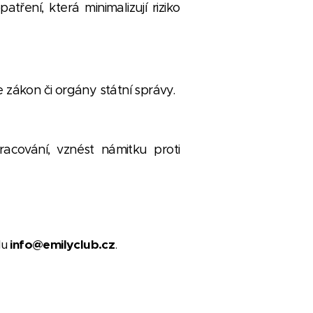
ení, která minimalizují riziko
zákon či orgány státní správy.
acování, vznést námitku proti
lu
info@emilyclub.cz
.