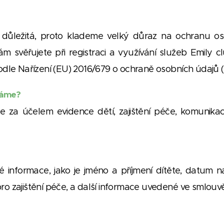
důležitá, proto klademe velký důraz na ochranu oso
ám svěřujete při registraci a využívání služeb Emily 
podle Nařízení (EU) 2016/679 o ochraně osobních údajů 
váme?
za účelem evidence dětí, zajištění péče, komunikace
nformace, jako je jméno a příjmení dítěte, datum nar
o zajištění péče, a další informace uvedené ve smlouvě 